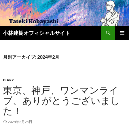
検
小林建樹オフィシャルサイト
索
コ
メインメ
ン
ニュー
テ
ン
月別アーカイブ: 2024年2月
ツ
へ
ス
キ
DIARY
ッ
東京、神戸、ワンマンライ
プ
ブ、ありがとうございまし
た！
2024年2月25日