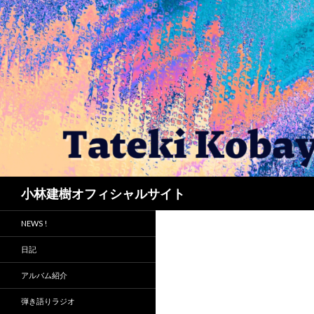
検
小林建樹オフィシャルサイト
索
NEWS !
日記
アルバム紹介
弾き語りラジオ