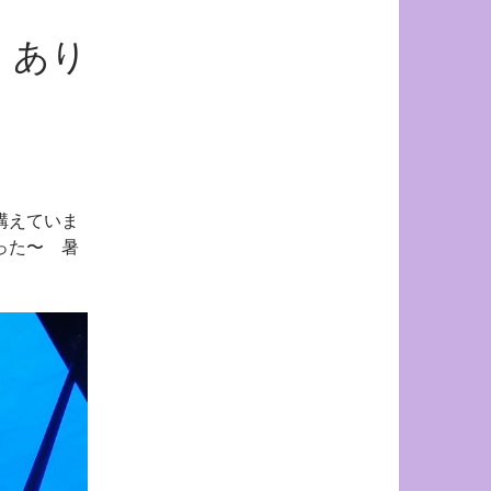
、あり
構えていま
った〜 暑
。