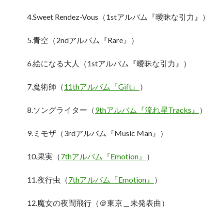
4.Sweet Rendez-Vous（1stアルバム『曖昧な引力』）
5.青空（2ndアルバム『Rare』）
6.絵になる大人（1stアルバム『曖昧な引力』）
7.魔術師（
11thアルバム『Gift』
）
8.ソングライター（
9thアルバム『流れ星Tracks』
）
9.ミモザ（3rdアルバム『Music Man』）
10.果実（
7thアルバム『Emotion』
）
11.夜行虫（
7thアルバム『Emotion』
）
12.魔女の夜間飛行（＠東京＿未発表曲）