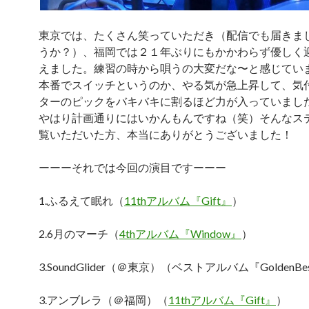
東京では、たくさん笑っていただき（配信でも届きま
うか？）、福岡では２１年ぶりにもかかわらず優しく
えました。練習の時から唄うの大変だな〜と感じてい
本番でスイッチというのか、やる気が急上昇して、気
ターのピックをバキバキに割るほど力が入っていまし
やはり計画通りにはいかんもんですね（笑）そんなス
覧いただいた方、本当にありがとうございました！
ーーーそれでは今回の演目ですーーー
1.ふるえて眠れ（
11th
アルバム
『Gift』
）
2.6月のマーチ（
4thアルバム『Window』
）
3.SoundGlider（＠東京）（ベストアルバム『GoldenBe
3.アンブレラ（＠福岡）（
11thアルバム『Gift』
）