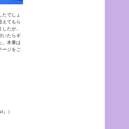
したでしょ
迎えてもら
ましたが、
付いたらギ
た。本番は
テージをご
st』）