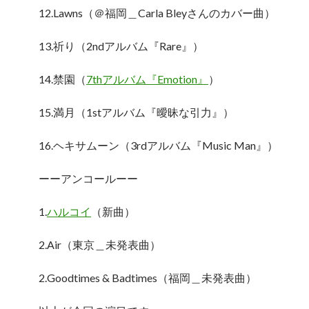
12.Lawns（＠福岡＿Carla Bleyさんのカバー曲）
13.祈り（2ndアルバム『Rare』）
14.禁園（
7thアルバム『Emotion』
）
15.満月（1stアルバム『曖昧な引力』）
16.ヘキサムーン（3rdアルバム『Music Man』）
ーーアンコールーー
1.
ハルコイ
（新曲）
2.Air（東京＿未発表曲）
2.Goodtimes & Badtimes（福岡＿未発表曲）