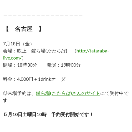
＿＿＿＿＿＿＿＿＿＿＿＿＿＿＿＿＿
【 名古屋 】
7月18日（金）
会場：吹上 鑪ら場(
たたらば
) （
http://tataraba-
live.com/
）
開場：18時30分 開演：19時00分
料金：4,000円＋1drinkオーダー
◎来場予約は、
鑪ら場(
たたらば
)さんのサイト
にて受付中で
す
５月10日土曜日10時 予約受付開始です！