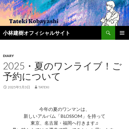
検
小林建樹オフィシャルサイト
索
コ
メインメ
ン
ニュー
テ
ン
DIARY
ツ
2025・夏のワンライブ！ご
へ
予約について
ス
キ
ッ
2025年5月3日
TATEKI
プ
今年の夏のワンマンは、
新しいアルバム「BLOSSOM」を持って
東京、名古屋・福岡へ行きます♫