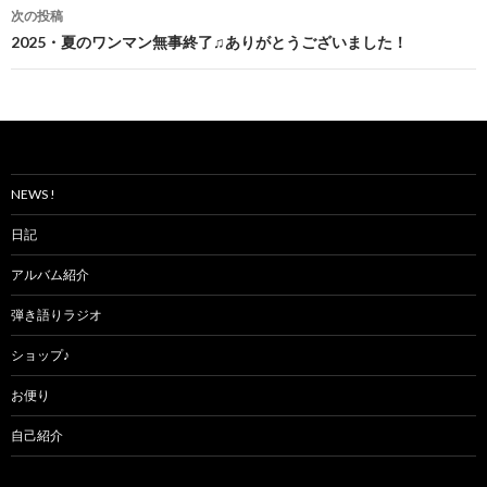
ナ
次の投稿
ビ
2025・夏のワンマン無事終了♫ありがとうございました！
ゲ
ー
シ
ョ
NEWS !
ン
日記
アルバム紹介
弾き語りラジオ
ショップ♪
お便り
自己紹介