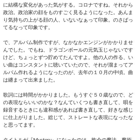
に結構な変化があった気がする。コロナですね。それから
政治。政治家の顔をものすごく見るようになった。あんま
り気持ちの上がる顔の人、いないなぁって印象。のさばっ
てるなって印象です。
で、アルバム制作ですが、なかなかエンジンがかかりませ
んでした。でもね、ドラゴンボールの元気玉じゃないです
けど、ちょっとずつ貯めてたんですよ。他の人の作る、い
い曲はコンスタントに聴いていたので、それが溜まってア
ルバム作れるようになったのが、去年の１０月の中頃。曲
は纏まって出来ました。
歌詞には時間がかかりました。もうすぐ５０歳なので、ど
の表現ならいいのかな？なんていくつも書き直して、唄を
録音するときにも違和感があれば書き直して、好きな感じ
に仕上がりました。総じて、ストレートな表現になったな
と思ってます。
タイトルが『Mystery』になったのは、昨今の魔法、魔術、