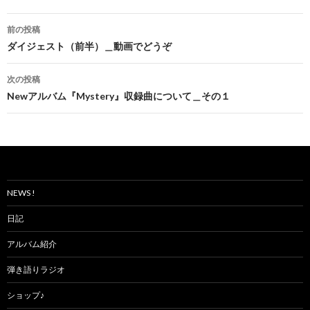
投
前の投稿
稿
ダイジェスト（前半）＿動画でどうぞ
ナ
次の投稿
ビ
Newアルバム『Mystery』収録曲について＿その１
ゲ
ー
シ
ョ
NEWS !
ン
日記
アルバム紹介
弾き語りラジオ
ショップ♪