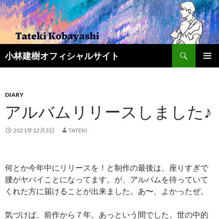
検
小林建樹オフィシャルサイト
索
コ
メインメ
ン
ニュー
テ
ン
DIARY
ツ
アルバムリリースしました♪
へ
ス
2021年12月3日
TATEKI
キ
ッ
プ
何とか今年中にリリースを！と制作の最後は、座りすぎで
腰がヤバイことになってます。が、アルバムを待っていて
くれた方に届けることが出来ました。あ〜、よかったぜ。
気づけば、前作から７年。あっという間でした。世の中的